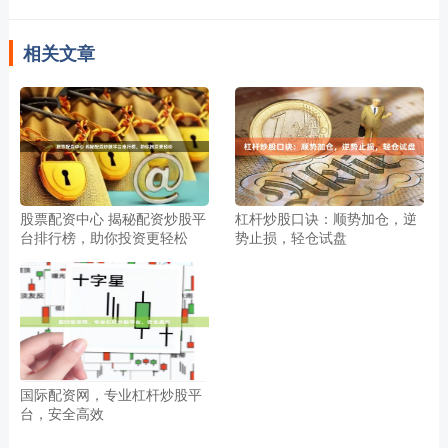
相关文章
股票配资中心 揭秘配资炒股平
杠杆炒股口诀：顺势加仓，逆
台排行榜，助你投资更轻松
势止损，轻仓试盘
国际配资网，专业杠杆炒股平
台，安全高效