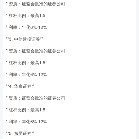
* 资质：证监会批准的证券公司
* 杠杆比例：最高1:5
* 利率：年化6%-12%
**3. 中信建投证券**
* 资质：证监会批准的证券公司
* 杠杆比例：最高1:5
* 利率：年化6%-12%
**4. 华泰证券**
* 资质：证监会批准的证券公司
* 杠杆比例：最高1:5
* 利率：年化6%-12%
**5. 东吴证券**